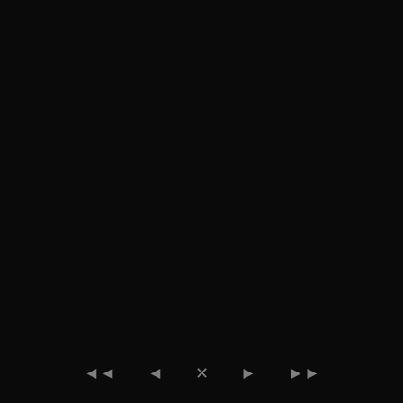
◄◄
◄
✕
►
►►