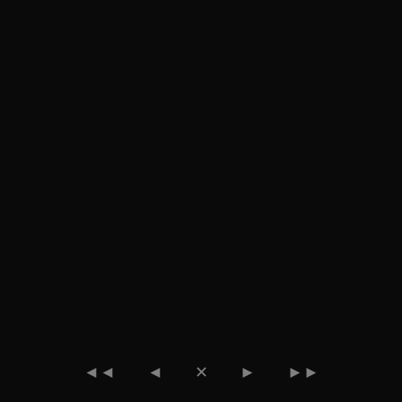
◄◄
◄
✕
►
►►