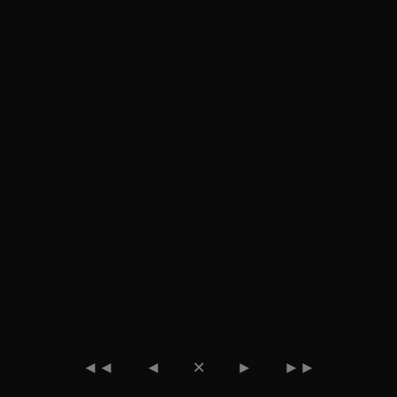
◄◄
◄
✕
►
►►