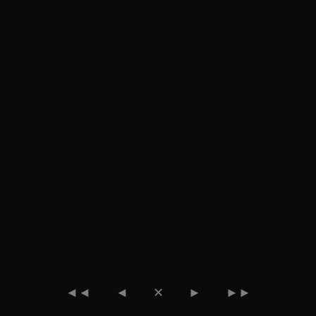
◄◄
◄
✕
►
►►